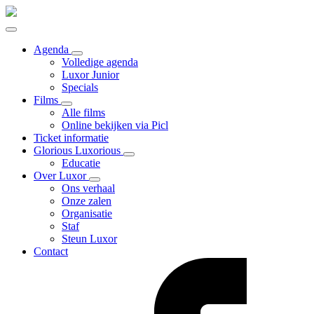
Agenda
Volledige agenda
Luxor Junior
Specials
Films
Alle films
Online bekijken via Picl
Ticket informatie
Glorious Luxorious
Educatie
Over Luxor
Ons verhaal
Onze zalen
Organisatie
Staf
Steun Luxor
Contact