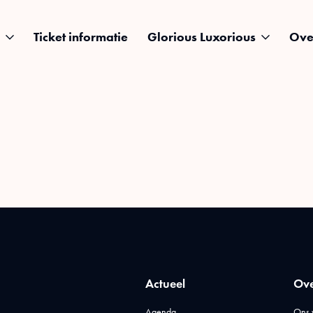
Ticket informatie
Glorious Luxorious
Ove
Actueel
Ove
Agenda
Ons 