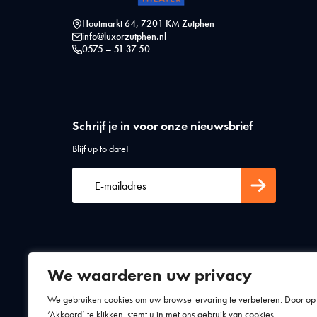
Houtmarkt 64, 7201 KM Zutphen
info@luxorzutphen.nl
0575 – 51 37 50
Schrijf je in voor onze nieuwsbrief
Blijf up to date!
We waarderen uw privacy
Algemene voorwaarden
Privacy statement
We gebruiken cookies om uw browse-ervaring te verbeteren. Door op
‘Akkoord’ te klikken, stemt u in met ons gebruik van cookies.