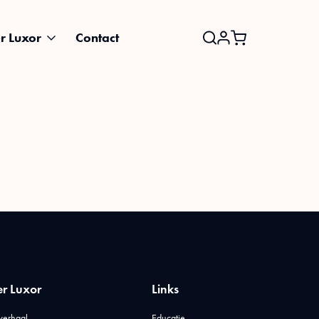
r Luxor
Contact
Search
for:
r Luxor
Links
verhaal
Educatie