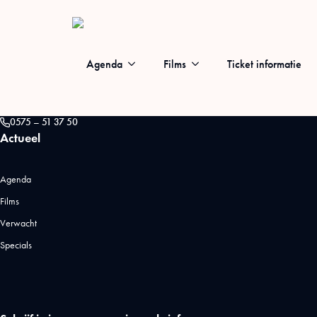
Agenda
Films
Ticket informatie
Houtmarkt 64, 7201 KM Zutphen
info@luxorzutphen.nl
0575 – 51 37 50
Actueel
Agenda
Films
Verwacht
Specials