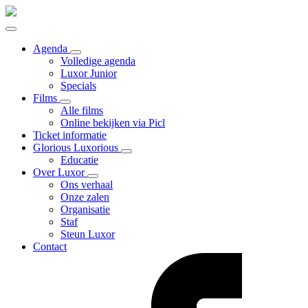
Agenda
Volledige agenda
Luxor Junior
Specials
Films
Alle films
Online bekijken via Picl
Ticket informatie
Glorious Luxorious
Educatie
Over Luxor
Ons verhaal
Onze zalen
Organisatie
Staf
Steun Luxor
Contact