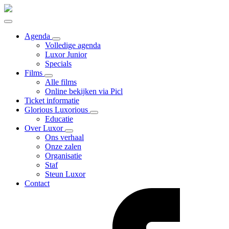
Agenda
Volledige agenda
Luxor Junior
Specials
Films
Alle films
Online bekijken via Picl
Ticket informatie
Glorious Luxorious
Educatie
Over Luxor
Ons verhaal
Onze zalen
Organisatie
Staf
Steun Luxor
Contact