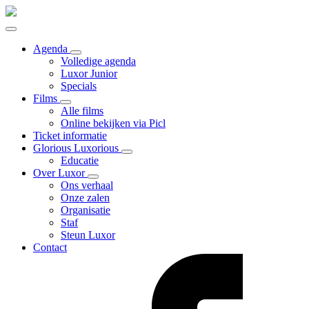
Agenda
Volledige agenda
Luxor Junior
Specials
Films
Alle films
Online bekijken via Picl
Ticket informatie
Glorious Luxorious
Educatie
Over Luxor
Ons verhaal
Onze zalen
Organisatie
Staf
Steun Luxor
Contact