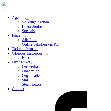
Agenda
Volledige agenda
Luxor Junior
Specials
Films
Alle films
Online bekijken via Picl
Ticket informatie
Glorious Luxorious
Educatie
Over Luxor
Ons verhaal
Onze zalen
Organisatie
Staf
Steun Luxor
Contact