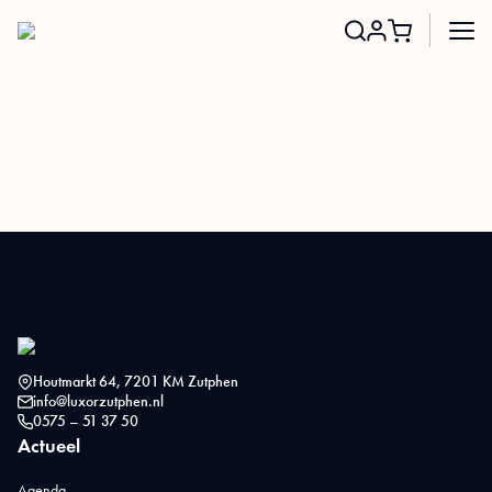
Search
for:
Houtmarkt 64, 7201 KM Zutphen
info@luxorzutphen.nl
0575 – 51 37 50
Actueel
Agenda