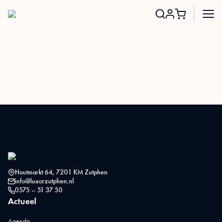
Search
for:
Houtmarkt 64, 7201 KM Zutphen
info@luxorzutphen.nl
0575 – 51 37 50
Actueel
Agenda