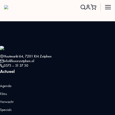
Search
for:
Houtmarkt 64, 7201 KM Zutphen
info@luxorzutphen.nl
0575 – 51 37 50
Actueel
Agenda
Films
Verwacht
Specials