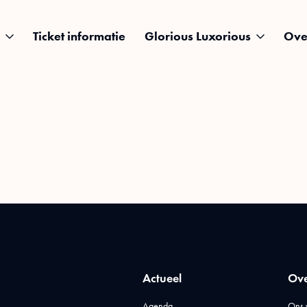
Ticket informatie
Glorious Luxorious
Ove
Actueel
Ove
Agenda
Ons 