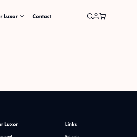
r Luxor
Contact
Search
for:
r Luxor
Links
verhaal
Educatie