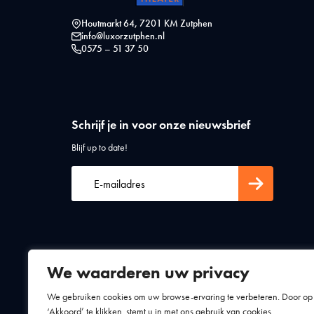
Houtmarkt 64, 7201 KM Zutphen
info@luxorzutphen.nl
0575 – 51 37 50
Schrijf je in voor onze nieuwsbrief
Blijf up to date!
We waarderen uw privacy
Algemene voorwaarden
Privacy statement
We gebruiken cookies om uw browse-ervaring te verbeteren. Door op
‘Akkoord’ te klikken, stemt u in met ons gebruik van cookies.