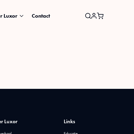
r Luxor
Contact
Search
for:
r Luxor
Links
verhaal
Educatie