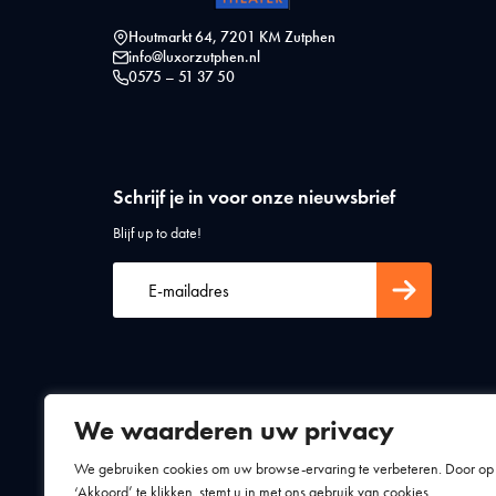
Houtmarkt 64, 7201 KM Zutphen
info@luxorzutphen.nl
0575 – 51 37 50
Schrijf je in voor onze nieuwsbrief
Blijf up to date!
We waarderen uw privacy
Algemene voorwaarden
Privacy statement
We gebruiken cookies om uw browse-ervaring te verbeteren. Door op
‘Akkoord’ te klikken, stemt u in met ons gebruik van cookies.