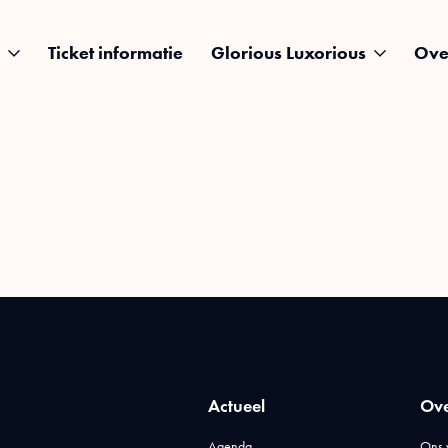
Ticket informatie
Glorious Luxorious
Ove
Actueel
Ove
Agenda
Ons 