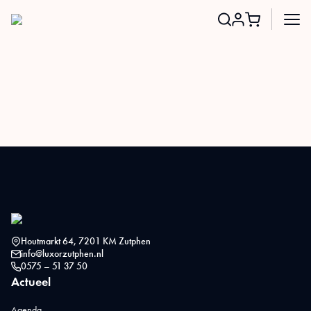
Search
for:
Houtmarkt 64, 7201 KM Zutphen
info@luxorzutphen.nl
0575 – 51 37 50
Actueel
Agenda