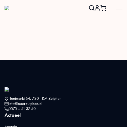
Search
for:
Houtmarkt 64, 7201 KM Zutphen
info@luxorzutphen.nl
0575 – 51 37 50
Actueel
Agenda