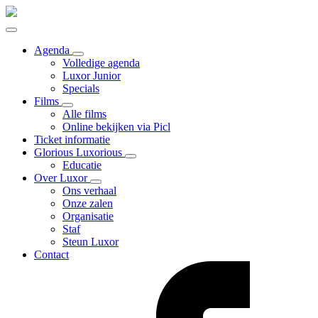
Agenda
Volledige agenda
Luxor Junior
Specials
Films
Alle films
Online bekijken via Picl
Ticket informatie
Glorious Luxorious
Educatie
Over Luxor
Ons verhaal
Onze zalen
Organisatie
Staf
Steun Luxor
Contact