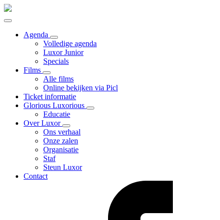
Agenda
Volledige agenda
Luxor Junior
Specials
Films
Alle films
Online bekijken via Picl
Ticket informatie
Glorious Luxorious
Educatie
Over Luxor
Ons verhaal
Onze zalen
Organisatie
Staf
Steun Luxor
Contact