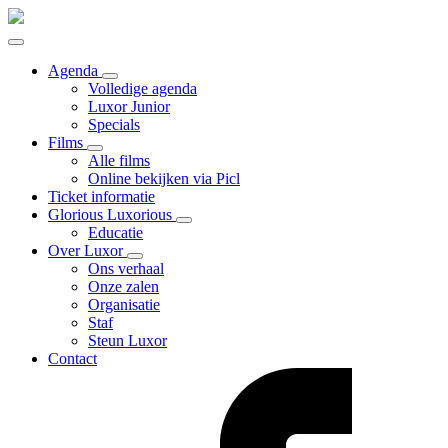
Agenda
Volledige agenda
Luxor Junior
Specials
Films
Alle films
Online bekijken via Picl
Ticket informatie
Glorious Luxorious
Educatie
Over Luxor
Ons verhaal
Onze zalen
Organisatie
Staf
Steun Luxor
Contact