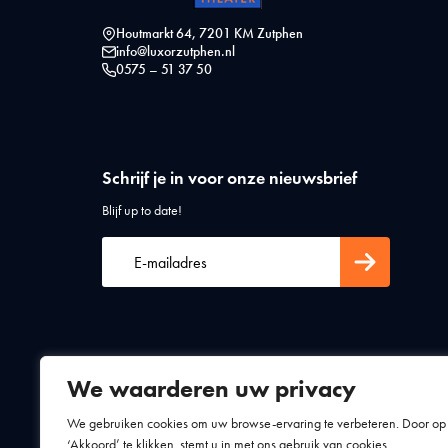
Houtmarkt 64, 7201 KM Zutphen
info@luxorzutphen.nl
0575 – 51 37 50
Schrijf je in voor onze nieuwsbrief
Blijf up to date!
We waarderen uw privacy
Algemene voorwaarden
Privacy statement
We gebruiken cookies om uw browse-ervaring te verbeteren. Door op
‘Akkoord’ te klikken, stemt u in met ons gebruik van cookies.