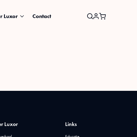
r Luxor
Contact
Search
for:
r Luxor
Links
verhaal
Educatie