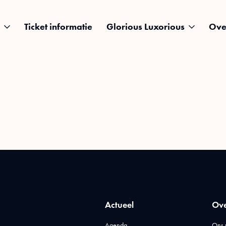
Ticket informatie
Glorious Luxorious
Ove
Actueel
Ove
Agenda
Ons 