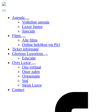
Agenda
Volledige agenda
Luxor Junior
Specials
Films
Alle films
Online bekijken via Picl
Ticket informatie
Glorious Luxorious
Educatie
Over Luxor
Ons verhaal
Onze zalen
Organisatie
Staf
Steun Luxor
Contact