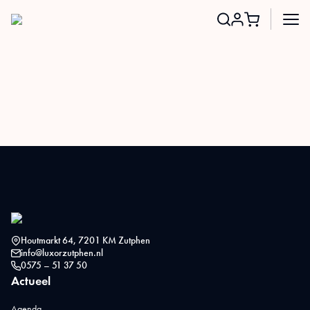
Search
for:
Houtmarkt 64, 7201 KM Zutphen
info@luxorzutphen.nl
0575 – 51 37 50
Actueel
Agenda