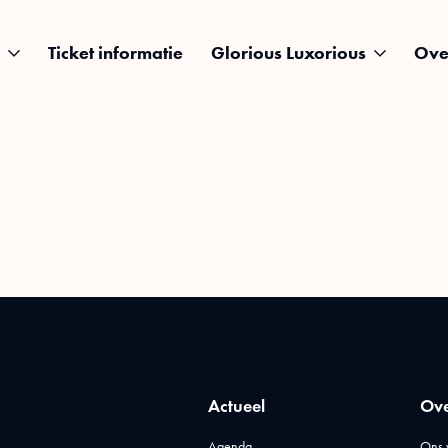
Ticket informatie
Glorious Luxorious
Ove
Actueel
Ove
Agenda
Ons 