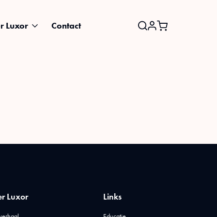
r Luxor
Contact
Search
for:
r Luxor
Links
verhaal
Educatie