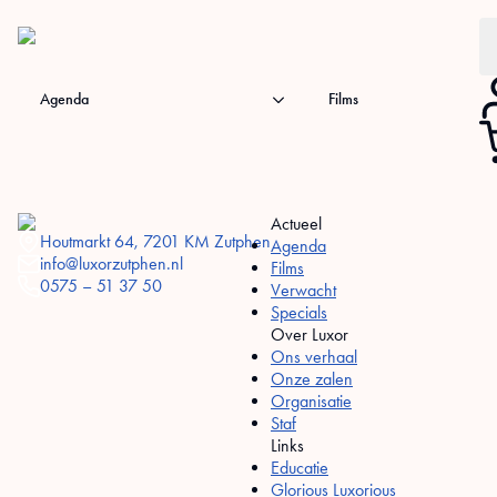
Se
Agenda
Films
for
Actueel
Houtmarkt 64, 7201 KM Zutphen
Agenda
info@luxorzutphen.nl
Films
0575 – 51 37 50
Verwacht
Specials
Over Luxor
Ons verhaal
Onze zalen
Organisatie
Staf
Links
Educatie
Glorious Luxorious