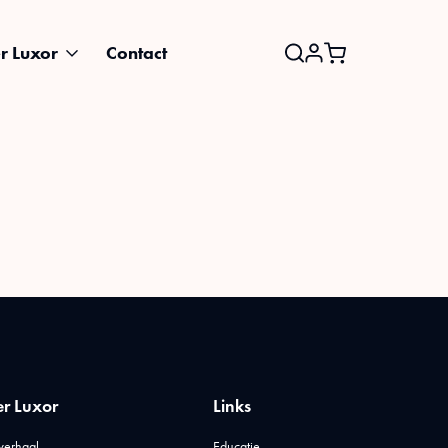
r Luxor
Contact
Search
for:
r Luxor
Links
verhaal
Educatie