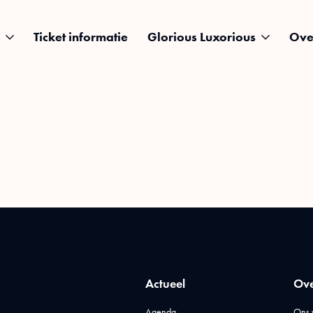
Ticket informatie
Glorious Luxorious
Ove
Actueel
Ove
Agenda
Ons 