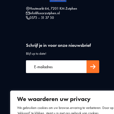
Houtmarkt 64, 7201 KM Zutphen
info@luxorzutphen.nl
0575 – 51 37 50
Schrijf je in voor onze nieuwsbrief
Blijf up to date!
We waarderen uw privacy
Algemene voorwaarden
Privacy statement
We gebruiken cookies om uw browse-ervaring te verbeteren. Door op
‘Akkoord’ te klikken, stemt u in met ons gebruik van cookies.