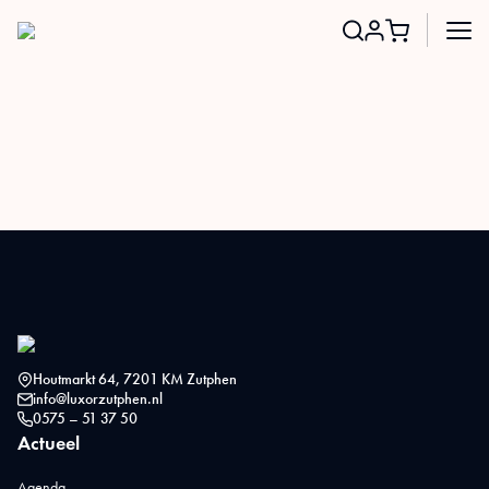
Search
for:
Houtmarkt 64, 7201 KM Zutphen
info@luxorzutphen.nl
0575 – 51 37 50
Actueel
Agenda