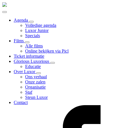
Agenda
Volledige agenda
Luxor Junior
Specials
Films
Alle films
Online bekijken via Picl
Ticket informatie
Glorious Luxorious
Educatie
Over Luxor
Ons verhaal
Onze zalen
Organisatie
Staf
Steun Luxor
Contact