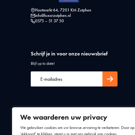
Houtmarkt 64, 7201 KM Zutphen
info@luxorzutphen.nl
0575 – 51 37 50
Schrijf je in voor onze nieuwsbrief
Blijf up to date!
We waarderen uw privacy
Algemene voorwaarden
Privacy statement
We gebruiken cookies om uw browse-ervaring te verbeteren. Door op
‘Akkoord’ te klikken, stemt u in met ons gebruik van cookies.