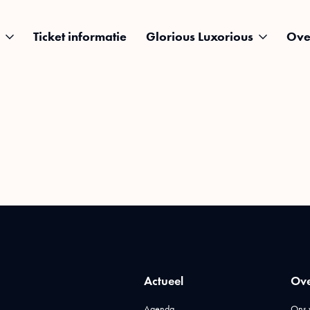
Ticket informatie
Glorious Luxorious
Ove
Actueel
Ove
Agenda
Ons 