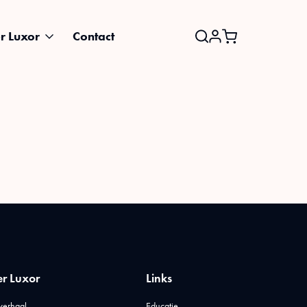
r Luxor
Contact
Search
for:
r Luxor
Links
verhaal
Educatie