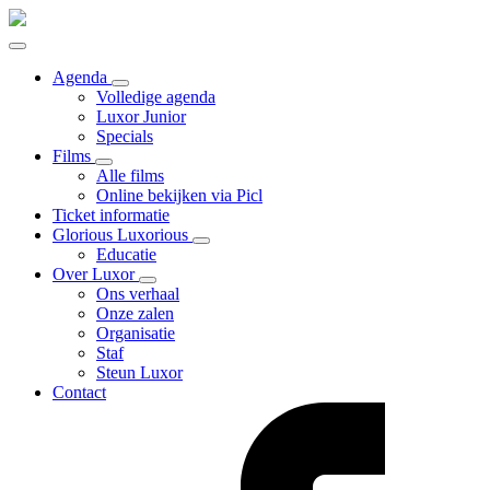
Agenda
Volledige agenda
Luxor Junior
Specials
Films
Alle films
Online bekijken via Picl
Ticket informatie
Glorious Luxorious
Educatie
Over Luxor
Ons verhaal
Onze zalen
Organisatie
Staf
Steun Luxor
Contact