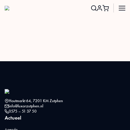
Search
for:
Houtmarkt 64, 7201 KM Zutphen
info@luxorzutphen.nl
0575 – 51 37 50
Actueel
Agenda