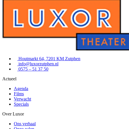
Houtmarkt 64, 7201 KM Zutphen
info@luxorzutphen.nl
0575 – 51 37 50
Actueel
Agenda
Films
Verwacht
Specials
Over Luxor
Ons verhaal
Onze zalen