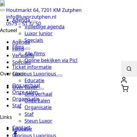
Houtmarkt 64, 7201 KM Zutphen
info@luxorzutphen.nl
Agenda
0575 – 51 37 50
Volledige agenda
Actueel
Luxor Junior
Specials
Agenda
Films
Films
Alle films
Verwacht
Online bekijken via Picl
Specials
Ticket informatie
Over Luxor
Glorious Luxorious
Search
Educatie
Ons verhaal
for:
Over Luxor
Onze zalen
Ons verhaal
Organisatie
Onze zalen
Staf
Organisatie
Staf
Links
Steun Luxor
Contact
Educatie
Glorious Luxorious