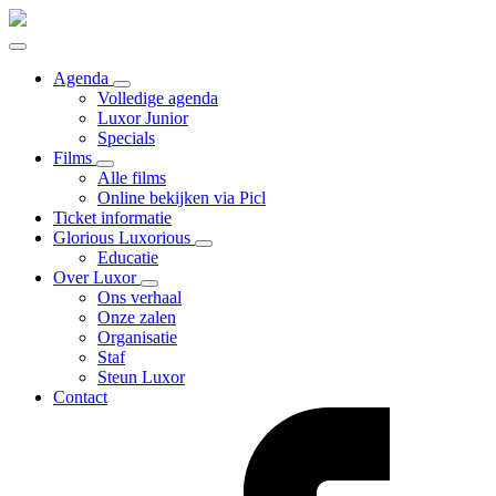
Agenda
Volledige agenda
Luxor Junior
Specials
Films
Alle films
Online bekijken via Picl
Ticket informatie
Glorious Luxorious
Educatie
Over Luxor
Ons verhaal
Onze zalen
Organisatie
Staf
Steun Luxor
Contact