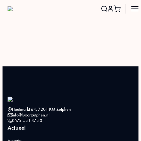
Search
for:
Houtmarkt 64, 7201 KM Zutphen
info@luxorzutphen.nl
0575 – 51 37 50
Actueel
Agenda