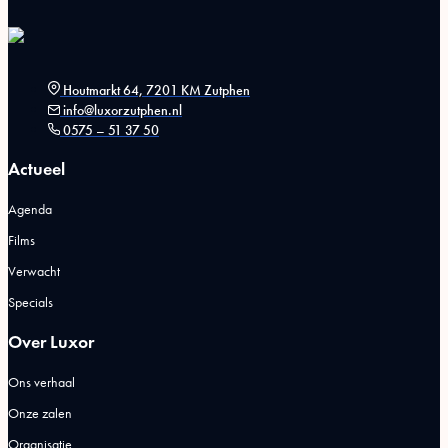
Houtmarkt 64, 7201 KM Zutphen
info@luxorzutphen.nl
0575 – 51 37 50
Actueel
Agenda
Films
Verwacht
Specials
Over Luxor
Ons verhaal
Onze zalen
Organisatie