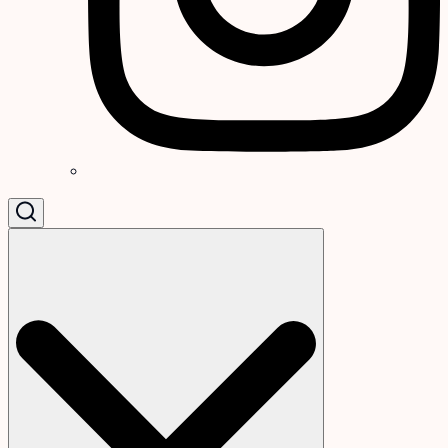
Search
for: