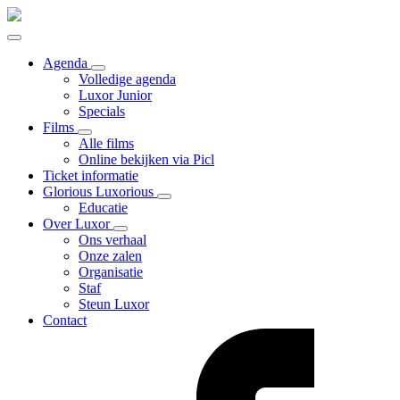
Agenda
Volledige agenda
Luxor Junior
Specials
Films
Alle films
Online bekijken via Picl
Ticket informatie
Glorious Luxorious
Educatie
Over Luxor
Ons verhaal
Onze zalen
Organisatie
Staf
Steun Luxor
Contact