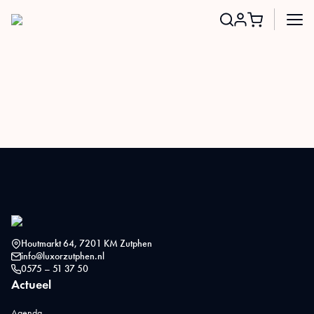
Search
for:
Houtmarkt 64, 7201 KM Zutphen
info@luxorzutphen.nl
0575 – 51 37 50
Actueel
Agenda