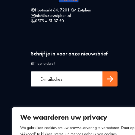
Houtmarkt 64, 7201 KM Zutphen
info@luxorzutphen.nl
0575 – 51 37 50
Schrijf je in voor onze nieuwsbrief
Blijf up to date!
We waarderen uw privacy
Algemene voorwaarden
Privacy statement
We gebruiken cookies om uw browse-ervaring te verbeteren. Door op
‘Akkoord’ te klikken, stemt u in met ons gebruik van cookies.