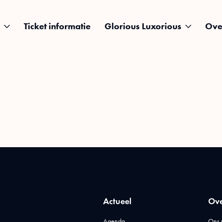
Ticket informatie
Glorious Luxorious
Ove
Actueel
Ove
Agenda
Ons 