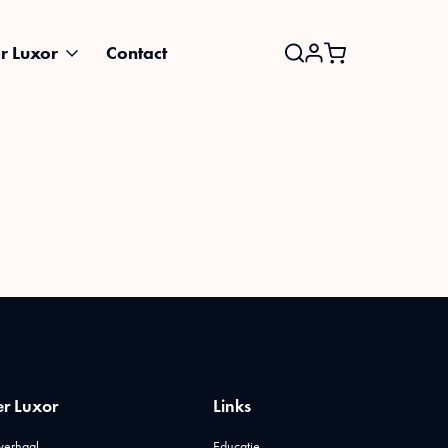
r Luxor
Contact
Search
for:
r Luxor
Links
verhaal
Educatie