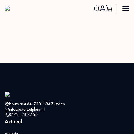
Search
for:
Houtmarkt 64, 7201 KM Zutphen
info@luxorzutphen.nl
0575 – 51 37 50
Actueel
Agenda