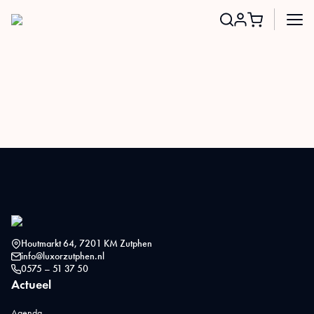
Search
for:
Houtmarkt 64, 7201 KM Zutphen
info@luxorzutphen.nl
0575 – 51 37 50
Actueel
Agenda