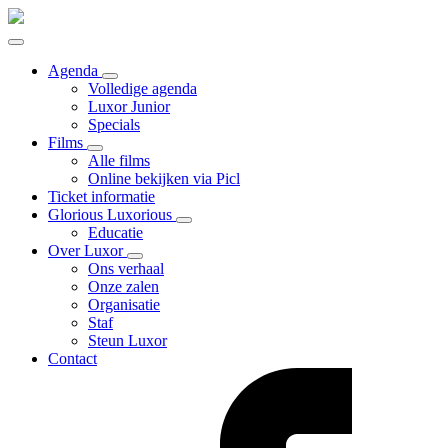
Agenda
Volledige agenda
Luxor Junior
Specials
Films
Alle films
Online bekijken via Picl
Ticket informatie
Glorious Luxorious
Educatie
Over Luxor
Ons verhaal
Onze zalen
Organisatie
Staf
Steun Luxor
Contact