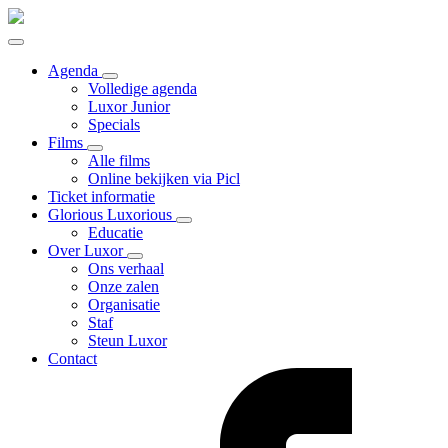
Agenda
Volledige agenda
Luxor Junior
Specials
Films
Alle films
Online bekijken via Picl
Ticket informatie
Glorious Luxorious
Educatie
Over Luxor
Ons verhaal
Onze zalen
Organisatie
Staf
Steun Luxor
Contact