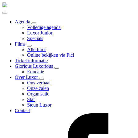
Agenda
Volledige agenda
Luxor Junior
Specials
Films
Alle films
Online bekijken via Picl
Ticket informatie
Glorious Luxorious
Educatie
Over Luxor
Ons verhaal
Onze zalen
Organisatie
Staf
Steun Luxor
Contact