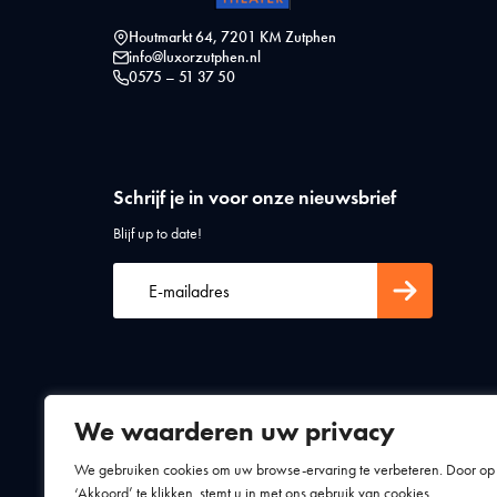
Houtmarkt 64, 7201 KM Zutphen
info@luxorzutphen.nl
0575 – 51 37 50
Schrijf je in voor onze nieuwsbrief
Blijf up to date!
We waarderen uw privacy
Algemene voorwaarden
Privacy statement
We gebruiken cookies om uw browse-ervaring te verbeteren. Door op
‘Akkoord’ te klikken, stemt u in met ons gebruik van cookies.