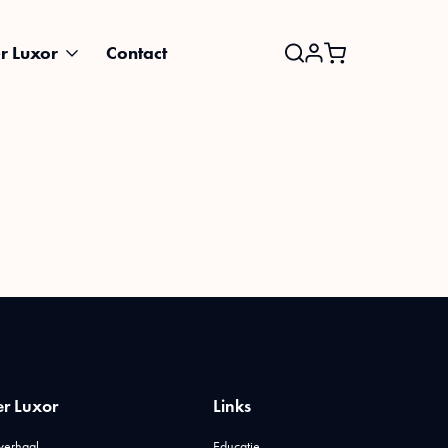
r Luxor
Contact
Search
for:
r Luxor
Links
verhaal
Educatie