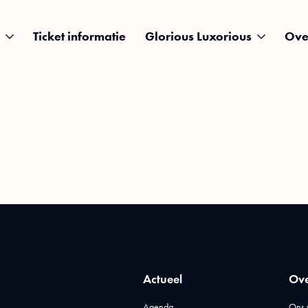
Ticket informatie
Glorious Luxorious
Ove
Actueel
Ove
Agenda
Ons 