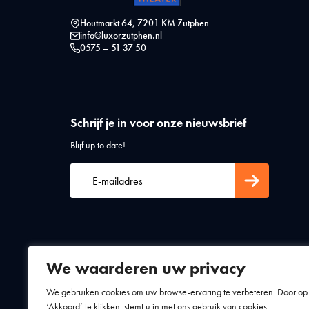
Houtmarkt 64, 7201 KM Zutphen
info@luxorzutphen.nl
0575 – 51 37 50
Schrijf je in voor onze nieuwsbrief
Blijf up to date!
We waarderen uw privacy
Algemene voorwaarden
Privacy statement
We gebruiken cookies om uw browse-ervaring te verbeteren. Door op
‘Akkoord’ te klikken, stemt u in met ons gebruik van cookies.