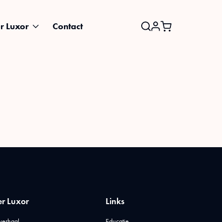
r Luxor
Contact
Search
for:
r Luxor
Links
verhaal
Educatie