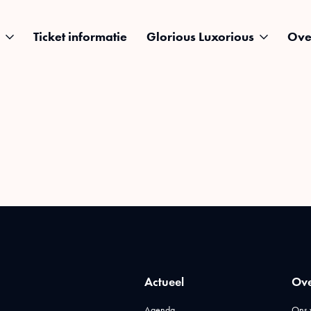
Ticket informatie
Glorious Luxorious
Ove
Actueel
Ove
Agenda
Ons 