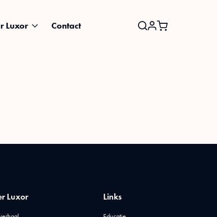
r Luxor
Contact
Search
for:
r Luxor
Links
verhaal
Educatie