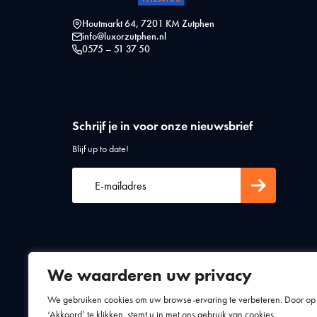
Houtmarkt 64, 7201 KM Zutphen
info@luxorzutphen.nl
0575 – 51 37 50
Schrijf je in voor onze nieuwsbrief
Blijf up to date!
We waarderen uw privacy
Algemene voorwaarden
Privacy statement
We gebruiken cookies om uw browse-ervaring te verbeteren. Door op
‘Akkoord’ te klikken, stemt u in met ons gebruik van cookies.