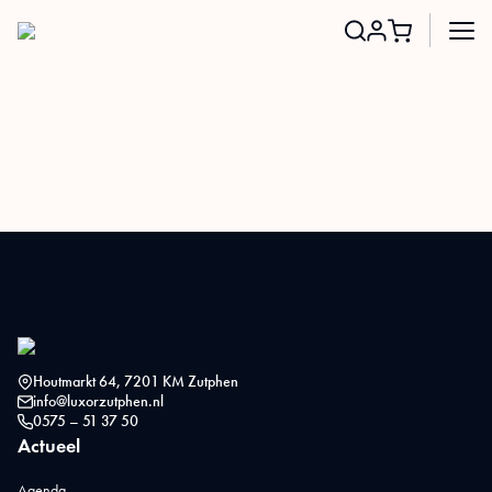
Search
for:
Houtmarkt 64, 7201 KM Zutphen
info@luxorzutphen.nl
0575 – 51 37 50
Actueel
Agenda