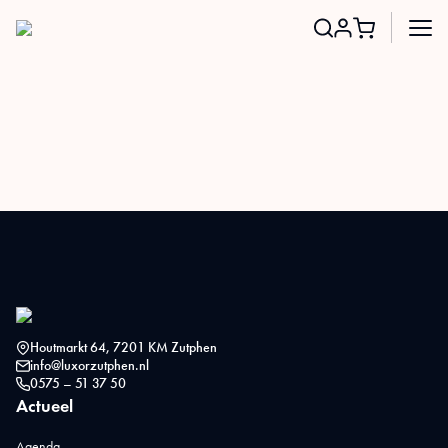
Search
for:
Houtmarkt 64, 7201 KM Zutphen
info@luxorzutphen.nl
0575 – 51 37 50
Actueel
Agenda