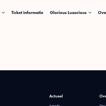
Ticket informatie
Glorious Luxorious
Ove
Actueel
Ove
Agenda
Ons 