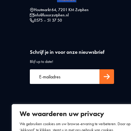
Houtmarkt 64, 7201 KM Zutphen
info@luxorzutphen.nl
0575 – 51 37 50
Schrijf je in voor onze nieuwsbrief
Blijf up to date!
We waarderen uw privacy
Algemene voorwaarden
Privacy statement
We gebruiken cookies om uw browse-ervaring te verbeteren. Door op
‘Akkoord’ te klikken, stemt u in met ons gebruik van cookies.