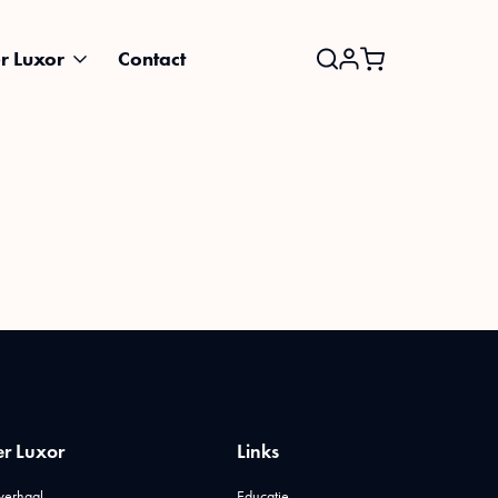
r Luxor
Contact
Search
for:
r Luxor
Links
verhaal
Educatie