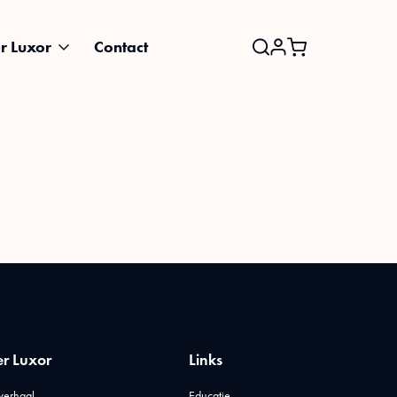
r Luxor
Contact
Search
for:
r Luxor
Links
verhaal
Educatie