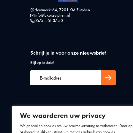
Houtmarkt 64, 7201 KM Zutphen
info@luxorzutphen.nl
0575 – 51 37 50
Schrijf je in voor onze nieuwsbrief
Blijf up to date!
We waarderen uw privacy
Algemene voorwaarden
Privacy statement
We gebruiken cookies om uw browse-ervaring te verbeteren. Door op
‘Akkoord’ te klikken, stemt u in met ons gebruik van cookies.