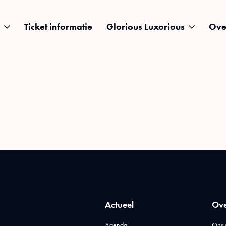
Ticket informatie
Glorious Luxorious
Ove
Actueel
Ove
Agenda
Ons 