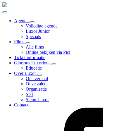
Agenda
Volledige agenda
Luxor Junior
Specials
Films
Alle films
Online bekijken via Picl
Ticket informatie
Glorious Luxorious
Educatie
Over Luxor
Ons verhaal
Onze zalen
Organisatie
Staf
Steun Luxor
Contact