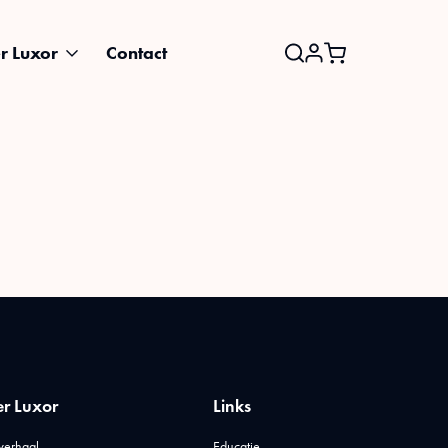
r Luxor
Contact
Search
for:
r Luxor
Links
verhaal
Educatie