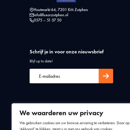
Houtmarkt 64, 7201 KM Zutphen
info@luxorzutphen.nl
0575 – 51 37 50
Schrijf je in voor onze nieuwsbrief
Blijf up to date!
We waarderen uw privacy
Algemene voorwaarden
Privacy statement
We gebruiken cookies om uw browse-ervaring te verbeteren. Door op
‘Akkoord’ te klikken, stemt u in met ons gebruik van cookies.