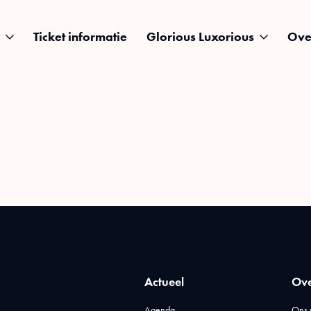
Ticket informatie
Glorious Luxorious
Ove
Actueel
Ove
Agenda
Ons 